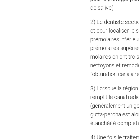
de salive).
2) Le dentiste secti
et pour localiser le
prémolaires inférieu
prémolaires supérie
molaires en ont trois
nettoyons et remode
l’obturation canalaire
3) Lorsque la région
remplit le canal radi
(généralement un ge
gutta-percha est alo
étanchéité complète
4) Une fois le trait