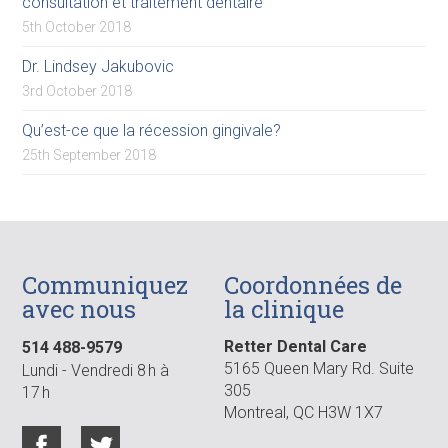
consultation et traitement dentaire
5th October 2018
Dr. Lindsey Jakubovic
3rd October 2018
Qu’est-ce que la récession gingivale?
25th September 2018
Communiquez
Coordonnées de
avec nous
la clinique
Retter Dental Care
514 488-9579
5165 Queen Mary Rd. Suite
Lundi - Vendredi 8 h à
305
17 h
Montreal, QC H3W 1X7